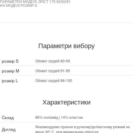
ПАРАМЕТРИ МОДЕЛІ: ЗРІСТ 175 92/60/91
НА МОДЕЛІ РОЗМІР S
Параметри вибору
розмір S
Обхват грудей 80-90
розмір M
Обхват грудей 91-95
розмір L
Обхват грудей 96-100
Характеристики
Cклад
86% поліамід | 14% еластан
Рекомендуємо прання в ручному/делікатному режимі не
Догляд
вище 30° С, при мінімальних обертах